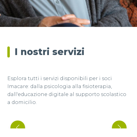
I nostri servizi
Esplora tutti i servizi disponibili per i soci
Per le aziende
Imacare: dalla psicologia alla fisioterapia,
dall'educazione digitale al supporto scolastico
Tutoraggio Assistenziale
a domicilio.
Scopri di più