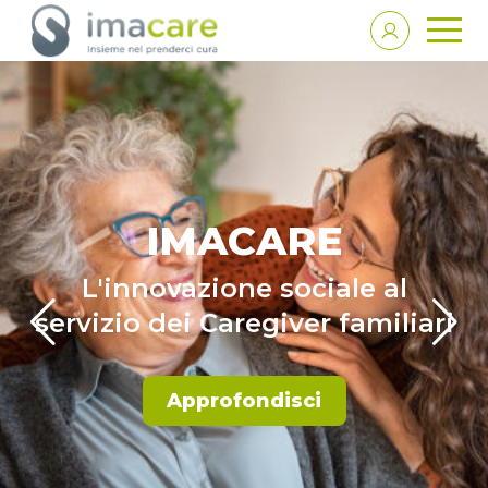
IMACARE
L'innovazione sociale al
servizio dei Caregiver familiari
Approfondisci