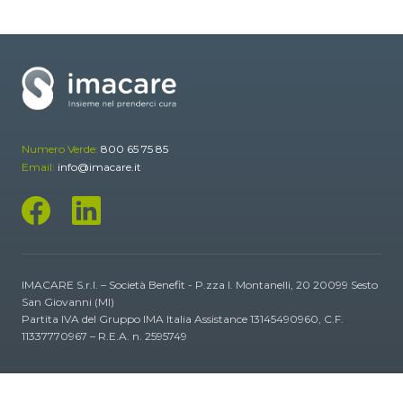
Numero Verde:
800 65 75 85
Email:
info@imacare.it
IMACARE S.r.l. – Società Benefit - P.zza I. Montanelli, 20 20099 Sesto
San Giovanni (MI)
Partita IVA del Gruppo IMA Italia Assistance 13145490960, C.F.
11337770967 – R.E.A. n. 2595749
Privacy Policy
Cookie Policy
Cookie Settings
Dati societari