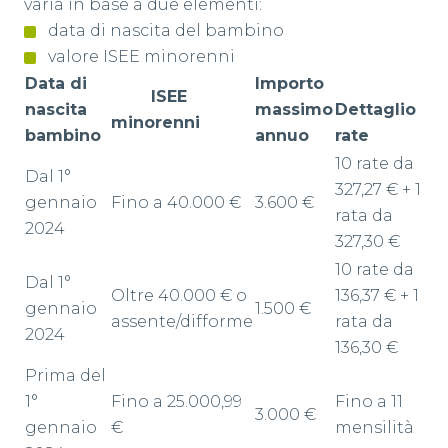
varia in base a due elementi:
data di nascita del bambino
valore ISEE minorenni
Data di
Importo
ISEE
nascita
massimo
Dettaglio
minorenni
bambino
annuo
rate
10 rate da
Dal 1°
327,27 € + 1
gennaio
Fino a 40.000 €
3.600 €
rata da
2024
327,30 €
10 rate da
Dal 1°
Oltre 40.000 € o
136,37 € + 1
gennaio
1.500 €
assente/difforme
rata da
2024
136,30 €
Prima del
1°
Fino a 25.000,99
Fino a 11
3.000 €
gennaio
€
mensilità