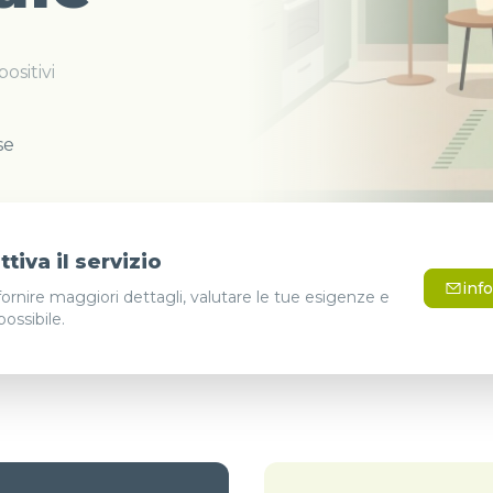
ositivi
se
tiva il servizio
inf
fornire maggiori dettagli, valutare le tue esigenze e
possibile.