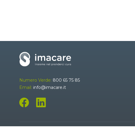
Numero Verde:
800 65 75 85
Email:
info@imacare.it
IMACARE S.r.l. – Società Benefit - P.zza I. Montanelli, 20 20099 Se