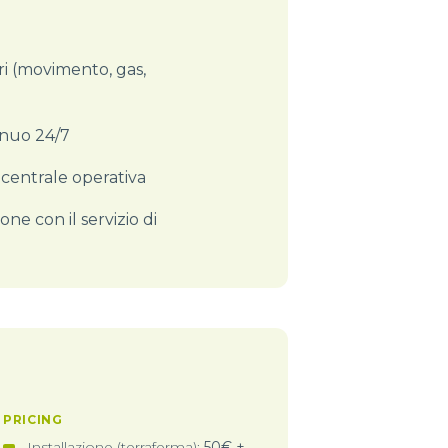
ri (movimento, gas,
inuo 24/7
centrale operativa
one con il servizio di
PRICING
Installazione (terraferma):
50€ +