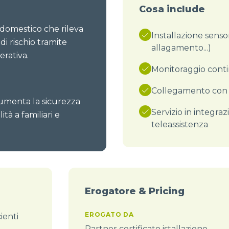
Cosa include
 domestico che rileva
Installazione senso
di rischio tramite
allagamento...)
erativa.
Monitoraggio cont
Collegamento con 
aumenta la sicurezza
Servizio in integrazi
tà a familiari e
teleassistenza
Erogatore & Pricing
EROGATO DA
ienti
Partner certificato istallazione