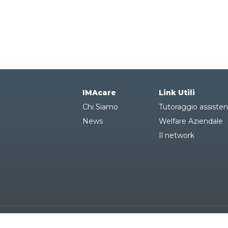
IMAcare
Link Utili
Chi Siamo
Tutoraggio assisten
News
Welfare Aziendale
Il network
P
sto San Giovanni (MI)