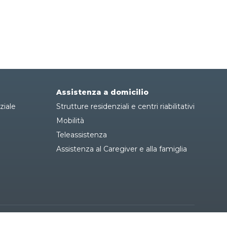
Assistenza a domicilio
ziale
Strutture residenziali e centri riabilitativi
Mobilità
Teleassistenza
Assistenza al Caregiver e alla famiglia
rivacy Policy
Cookie Policy
Cookie Settings
Dati societari