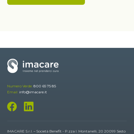
Numero Verde:
800 65 75 85
Email:
info@imacare.it
IMACARE S.r.l. – Società Benefit - P.zza I. Montanelli, 20 20099 Sesto