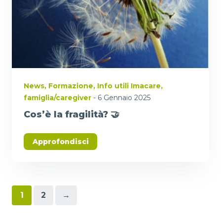
News
,
Formazione
,
Info utili Imacare
,
famiglia/caregiver
- 6 Gennaio 2025
Cos’è la fragilità? 🤝
Approfondisci
Paginazione
1
2
→
degli
articoli